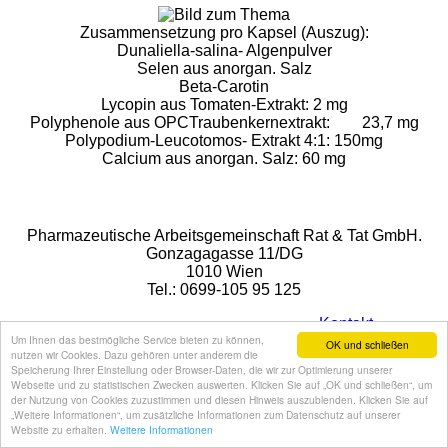
Zusammensetzung pro Kapsel (Auszug):
Dunaliella-salina- Algenpulver
Selen aus anorgan. Salz
Beta-Carotin
Lycopin aus Tomaten-Extrakt: 2 mg
Polyphenole aus OPCTraubenkernextrakt: 23,7 mg
Polypodium-Leucotomos- Extrakt 4:1: 150mg
Calcium aus anorgan. Salz: 60 mg
Rat & Tat-Apothekengruppe
Pharmazeutische Arbeitsgemeinschaft Rat & Tat GmbH.
Gonzagagasse 11/DG
1010 Wien
Tel.: 0699-105 95 125
Kontakt
Um Ihnen das bestmögliche Service bieten zu können,
Impressum
OK und schließen
nutzen wir Cookies. Dazu gehören unter anderem die
Onlineshop
Speicherung Ihrer Einstellung oder Browser-Daten, die wir zur Optimierung unserer
Datenschutz
Webseite und zu statistischen Zwecken auswerten. Klicken Sie auf „OK und schließen“, um
der Nutzung von Cookies zuzustimmen und diesen Hinweis auszublenden. Klicken Sie auf
created by
msdesign
„Weitere Informationen“, um zusätzliche Informationen zum Datenschutz auf unserer
Website zu erhalten.
Weitere Informationen