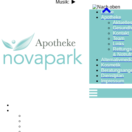
Musik:
Home
Apotheke
Aktuelle
Gesundhe
Kontakt
Team
Links
Rettungs
& Notru
Alternativmedi
Kosmetik
Beratungsang
Dienstplan
Impressum
Home
Apotheke
Aktuelles
Gesundheitskarte
Kontakt
Team