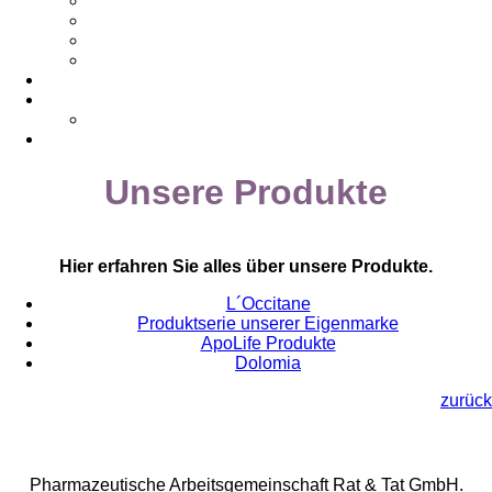
Kundenmagazin
Rufnummern & Links
Vorbestellung
Lehrlingsbewerbung
Newsletter
Kontakt
Impressum
Datenschutz
Unsere Produkte
Hier erfahren Sie alles über unsere Produkte.
L´Occitane
Produktserie unserer Eigenmarke
ApoLife Produkte
Dolomia
zurück
Rat & Tat-Apothekengruppe
Pharmazeutische Arbeitsgemeinschaft Rat & Tat GmbH.