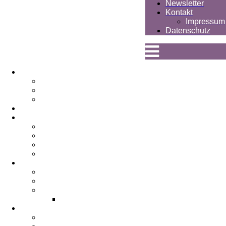
Newsletter
Kontakt
Impressum
Datenschutz
Apotheke
Team
Chronik
Bildergalerie
News
Gesundheit
Alternativ Medizin
Nahrungsergänzung
Rund ums Baby
Sonstige Naturprodukte
Kosmetik
Team
Behandlungen
Specials & Produkte
Produkte
Aktuelles/Service
Kundenkarte