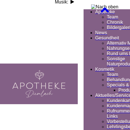
Musik:
Apotheke
Team
Chronik
Bildergaler
News
Gesundheit
Alternativ 
Nahrungse
Rund ums 
Sonstige
Naturprodu
Kosmetik
Team
Behandlun
Specials &
Produ
Aktuelles/Servic
Kundenkar
Kundenma
Rufnumme
Links
Vorbestell
Lehrlings