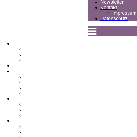
Newsletter
Kontakt
Impressum
Datenschutz
Apotheke
Team
Chronik
Bildergalerie
News
Gesundheit
Alternativ Medizin
Nahrungsergänzung
Rund ums Baby
Sonstige Naturprodukte
Kosmetik
Team
Behandlungen
Specials & Produkte
Aktuelles/Service
Kundenkarte
Kundenmagazin