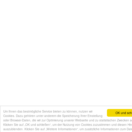
Um Ihnen das bestmögliche Service bieten zu können, nutzen wir
OK und sch
Cookies. Dazu gehören unter anderem die Speicherung Ihrer Einstellung
oder Browser-Daten, die wir zur Optimierung unserer Webseite und zu statistischen Zwecken 
Klicken Sie auf „OK und schließen“, um der Nutzung von Cookies zuzustimmen und diesen Hi
auszublenden. Klicken Sie auf „Weitere Informationen“, um zusätzliche Informationen zum Da