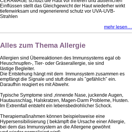
CERAMAGE schützt die Haut vor inneren und äußerlichen
Einflüssen stellt das Gleichgewicht der Haut wiederher wirkt
tiefenwirksam und regenerierend schutz vor UVA-UVB-
Strahlen
mehr lesen…
Alles zum Thema Allergie
Allergien sind Überreaktionen des Immunsystems egal ob
Heuschnupfen-, Tier- oder Gräserallergie, sie sind
lästige Begleiter.
Die Entstehung hängt mit dem Immunsystem zusammen es
empfängt die Signale und stuft diese als "gefählich" ein.
Daraufhin reagiert es mit Abwehr.
Typische Symptome sind ,rinnende Nase, juckende Augen,
Hautausschlag, Halskratzen, Magen-Darm Probleme, Husten.
Im Extremfall entsteht ein lebensbedrohlicher Schock.
Therapiemaßnahmen können beispielsweise eine
Hypersensibilisierung ( bekämpft die Ursache einer Allergie,
bei dem das Immunsystem an die Allergene gewöhnt