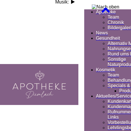
Musik:
Apotheke
Team
Chronik
Bildergaler
News
Gesundheit
Alternativ 
Nahrungse
Rund ums 
Sonstige
Naturprodu
Kosmetik
Team
Behandlun
Specials &
Produ
Aktuelles/Servic
Kundenkar
Kundenma
Rufnumme
Links
Vorbestell
Lehrlings