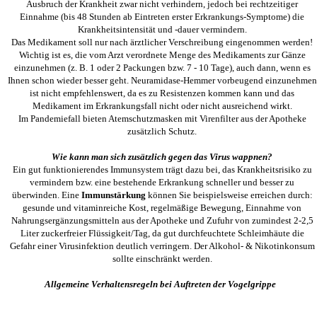
Ausbruch der Krankheit zwar nicht verhindern, jedoch bei rechtzeitiger
Einnahme (bis 48 Stunden ab Eintreten erster Erkrankungs-Symptome) die
Krankheitsintensität und -dauer vermindern.
Das Medikament soll nur nach ärztlicher Verschreibung eingenommen werden!
Wichtig ist es, die vom Arzt verordnete Menge des Medikaments zur Gänze
einzunehmen (z. B. 1 oder 2 Packungen bzw. 7 - 10 Tage), auch dann, wenn es
Ihnen schon wieder besser geht. Neuramidase-Hemmer vorbeugend einzunehmen
ist nicht empfehlenswert, da es zu Resistenzen kommen kann und das
Medikament im Erkrankungsfall nicht oder nicht ausreichend wirkt.
Im Pandemiefall bieten Atemschutzmasken mit Virenfilter aus der Apotheke
zusätzlich Schutz.
Wie kann man sich zusätzlich gegen das Virus wappnen?
Ein gut funktionierendes Immunsystem trägt dazu bei, das Krankheitsrisiko zu
vermindern bzw. eine bestehende Erkrankung schneller und besser zu
überwinden. Eine
Immunstärkung
können Sie beispielsweise erreichen durch:
gesunde und vitaminreiche Kost, regelmäßige Bewegung, Einnahme von
Nahrungsergänzungsmitteln aus der Apotheke und Zufuhr von zumindest 2-2,5
Liter zuckerfreier Flüssigkeit/Tag, da gut durchfeuchtete Schleimhäute die
Gefahr einer Virusinfektion deutlich verringern. Der Alkohol- & Nikotinkonsum
sollte einschränkt werden.
Allgemeine Verhaltensregeln bei Auftreten der Vogelgrippe