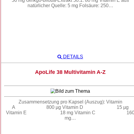
50 mg Ginkgo-biloba-Extrakt 50:1: 80 mg Vitamin E aus
natürlicher Quelle: 5 mg Folsäure: 250…
DETAILS
ApoLife 38 Multivitamin A-Z
Zusammensetzung pro Kapsel (Auszug): Vitamin
A 800 µg Vitamin D 15 µg
Vitamin E 18 mg Vitamin C 16
mg…