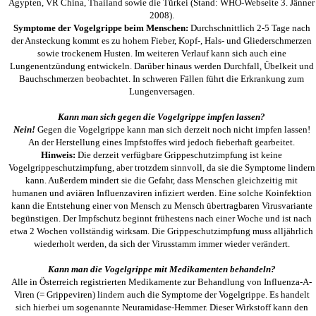
Ägypten, VR China, Thailand sowie die Türkei (Stand: WHO-Webseite 3. Jänner
2008).
Symptome der Vogelgrippe beim Menschen:
Durchschnittlich 2-5 Tage nach
der Ansteckung kommt es zu hohem Fieber, Kopf-, Hals- und Gliederschmerzen
sowie trockenem Husten. Im weiteren Verlauf kann sich auch eine
Lungenentzündung entwickeln. Darüber hinaus werden Durchfall, Übelkeit und
Bauchschmerzen beobachtet. In schweren Fällen führt die Erkrankung zum
Lungenversagen.
Kann man sich gegen die Vogelgrippe impfen lassen?
Nein!
Gegen die Vogelgrippe kann man sich derzeit noch nicht impfen lassen!
An der Herstellung eines Impfstoffes wird jedoch fieberhaft gearbeitet.
Hinweis:
Die derzeit verfügbare Grippeschutzimpfung ist keine
Vogelgrippeschutzimpfung, aber trotzdem sinnvoll, da sie die Symptome lindern
kann. Außerdem mindert sie die Gefahr, dass Menschen gleichzeitig mit
humanen und aviären Influenzaviren infiziert werden. Eine solche Koinfektion
kann die Entstehung einer von Mensch zu Mensch übertragbaren Virusvariante
begünstigen. Der Impfschutz beginnt frühestens nach einer Woche und ist nach
etwa 2 Wochen vollständig wirksam. Die Grippeschutzimpfung muss alljährlich
wiederholt werden, da sich der Virusstamm immer wieder verändert.
Kann man die Vogelgrippe mit Medikamenten behandeln?
Alle in Österreich registrierten Medikamente zur Behandlung von Influenza-A-
Viren (= Grippeviren) lindern auch die Symptome der Vogelgrippe. Es handelt
sich hierbei um sogenannte Neuramidase-Hemmer. Dieser Wirkstoff kann den