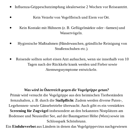
Influenza-Grippeschutzimpfung idealerweise 2 Wochen vor Reiseantritt.
Kein Verzehr von Vogelfleisch und Eiern vor Ort.
Kein Kontakt mit Hühnern (z. B. Geflügelmärkte oder –farmen) und
Wasservögeln.
Hygienische Maßnahmen (Händewaschen, gründliche Reinigung von
Straßenschuhen etc.).
Reisende sollten sofort einen Arzt aufsuchen, wenn sie innerhalb von 10
Tagen nach der Rückkehr krank werden und Fieber sowie
Atemwegssymptome entwickeln.
Was wird in Österreich gegen die Vogelgrippe getan?
Primär wird versucht die Vogelgrippe aus den heimischen Tierbeständen
fernzuhalten, z. B. durch die
Stallpflicht
. Zudem werden diverse Puten-,
Legehennen- sowie Gänsebetriebe überwacht. Auch gibt es ein verstärktes
Screening für Zugvögel
insbesondere an den bekannten Nistplätzen am
Bodensee und Neusiedler See, auf der Baumgartner Höhe (Wien) sowie im
Schlosspark Schönbrunn.
Ein
Einfuhrverbot
aus Ländern in denen das Vogelgrippevirus nachgewiesen