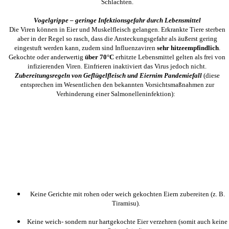
Schlachten.
Vogelgrippe – geringe Infektionsgefahr durch Lebensmittel
Die Viren können in Eier und Muskelfleisch gelangen. Erkrankte Tiere sterben
aber in der Regel so rasch, dass die Ansteckungsgefahr als äußerst gering
eingestuft werden kann, zudem sind Influenzaviren
sehr hitzeempfindlich
.
Gekochte oder anderwertig
über 70°C
erhitzte Lebensmittel gelten als frei von
infizierenden Viren. Einfrieren inaktiviert das Virus jedoch nicht.
Zubereitungsregeln von Geflügelfleisch und Eiern
im Pandemiefall
(diese
entsprechen im Wesentlichen den bekannten Vorsichtsmaßnahmen zur
Verhinderung einer Salmonelleninfektion):
Keine Gerichte mit rohen oder weich gekochten Eiern zubereiten (z. B.
Tiramisu).
Keine weich- sondern nur hartgekochte Eier verzehren (somit auch keine