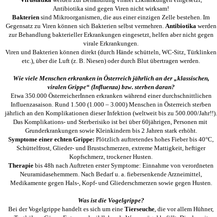
Antibiotika sind gegen Viren nicht wirksam!
Bakterien
sind Mikroorganismen, die aus einer einzigen Zelle bestehen. Im
Gegensatz zu Viren können sich Bakterien selbst vermehren.
Antibiotika
werden
zur Behandlung bakterieller Erkrankungen eingesetzt, helfen aber nicht gegen
virale Erkrankungen.
Viren und Bakterien können direkt (durch Hände schütteln, WC-Sitz, Türklinken
etc.), über die Luft (z. B. Niesen) oder durch Blut übertragen werden.
Wie viele Menschen erkranken in Österreich jährlich an der „klassischen,
viralen Grippe“ (Influenza) bzw. sterben daran?
Etwa 350.000 ÖsterreicherInnen erkranken während einer durchschnittlichen
Influenzasaison. Rund 1.500 (1.000 – 3.000) Menschen in Österreich sterben
jährlich an den Komplikationen dieser Infektion (weltweit bis zu 500.000/Jahr!!).
Das Komplikations- und Sterberisiko ist bei über 60jährigen, Personen mit
Grunderkrankungen sowie Kleinkindern bis 2 Jahren stark erhöht.
Symptome einer echten Grippe:
Plötzlich auftretendes hohes Fieber bis 40°C,
Schüttelfrost, Glieder- und Brustschmerzen, extreme Mattigkeit, heftiger
Kopfschmerz, trockener Husten.
Therapie
bis 48h nach Auftreten erster Symptome: Einnahme von verordneten
Neuramidasehemmern. Nach Bedarf u. a. fiebersenkende Arzneimittel,
Medikamente gegen Hals-, Kopf- und Gliederschmerzen sowie gegen Husten.
Was ist die Vogelgrippe?
Bei der Vogelgrippe handelt es sich um eine
Tierseuche
, die vor allem Hühner,