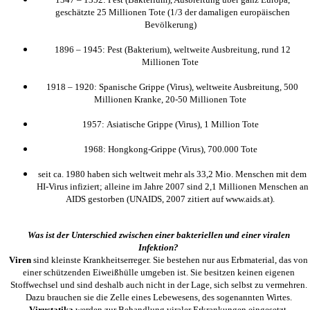
geschätzte 25 Millionen Tote (1/3 der damaligen europäischen
Bevölkerung)
1896 – 1945: Pest (Bakterium), weltweite Ausbreitung, rund 12
Millionen Tote
1918 – 1920: Spanische Grippe (Virus), weltweite Ausbreitung, 500
Millionen Kranke, 20-50 Millionen Tote
1957: Asiatische Grippe (Virus), 1 Million Tote
1968: Hongkong-Grippe (Virus), 700.000 Tote
seit ca. 1980 haben sich weltweit mehr als 33,2 Mio. Menschen mit dem
HI-Virus infiziert; alleine im Jahre 2007 sind 2,1 Millionen Menschen an
AIDS gestorben (UNAIDS, 2007 zitiert auf www.aids.at).
Was ist der Unterschied zwischen einer bakteriellen und einer viralen
Infektion?
Viren
sind kleinste Krankheitserreger. Sie bestehen nur aus Erbmaterial, das von
einer schützenden Eiweißhülle umgeben ist. Sie besitzen keinen eigenen
Stoffwechsel und sind deshalb auch nicht in der Lage, sich selbst zu vermehren.
Dazu brauchen sie die Zelle eines Lebewesens, des sogenannten Wirtes.
Virustatika
werden zur Behandlung viraler Erkrankungen eingesetzt,