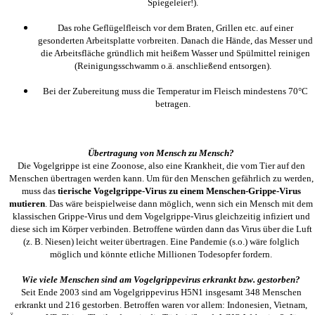
Spiegeleier!).
Das rohe Geflügelfleisch vor dem Braten, Grillen etc. auf einer
gesonderten Arbeitsplatte vorbreiten. Danach die Hände, das Messer und
die Arbeitsfläche gründlich mit heißem Wasser und Spülmittel reinigen
(Reinigungsschwamm o.ä. anschließend entsorgen).
Bei der Zubereitung muss die Temperatur im Fleisch mindestens 70°C
betragen.
Übertragung von Mensch zu Mensch?
Die Vogelgrippe ist eine Zoonose, also eine Krankheit, die vom Tier auf den
Menschen übertragen werden kann. Um für den Menschen gefährlich zu werden,
muss das
tierische Vogelgrippe-Virus zu einem Menschen-Grippe-Virus
mutieren
. Das wäre beispielweise dann möglich, wenn sich ein Mensch mit dem
klassischen Grippe-Virus und dem Vogelgrippe-Virus gleichzeitig infiziert und
diese sich im Körper verbinden. Betroffene würden dann das Virus über die Luft
(z. B. Niesen) leicht weiter übertragen. Eine Pandemie (s.o.) wäre folglich
möglich und könnte etliche Millionen Todesopfer fordern.
Wie viele Menschen sind am Vogelgrippevirus erkrankt bzw. gestorben?
Seit Ende 2003 sind am Vogelgrippevirus H5N1 insgesamt 348 Menschen
erkrankt und 216 gestorben. Betroffen waren vor allem: Indonesien, Vietnam,