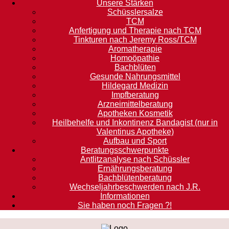
Unsere Stärken
Schüsslersalze
TCM
Anfertigung und Therapie nach TCM
Tinkturen nach Jeremy Ross/TCM
Aromatherapie
Homoöpathie
Bachblüten
Gesunde Nahrungsmittel
Hildegard Medizin
Impfberatung
Arzneimittelberatung
Apotheken Kosmetik
Heilbehelfe und Inkontinenz Bandagist (nur in
Valentinus Apotheke)
Aufbau und Sport
Beratungsschwerpunkte
Antlitzanalyse nach Schüssler
Ernährungsberatung
Bachblütenberatung
Wechseljahrbeschwerden nach J.R.
Informationen
Sie haben noch Fragen ?!