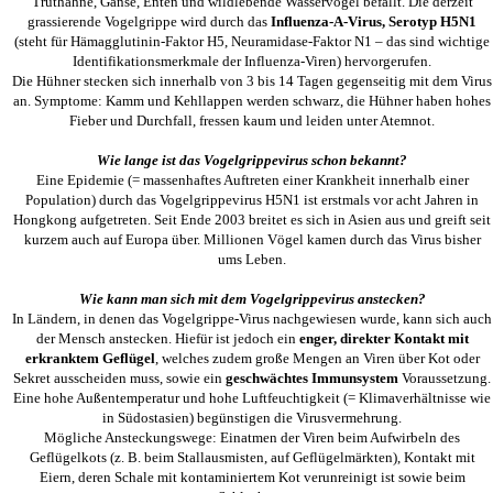
Truthähne, Gänse, Enten und wildlebende Wasservögel befällt. Die derzeit
grassierende Vogelgrippe wird durch das
Influenza-A-Virus, Serotyp H5N1
(steht für Hämagglutinin-Faktor H5, Neuramidase-Faktor N1 – das sind wichtige
Identifikationsmerkmale der Influenza-Viren) hervorgerufen.
Die Hühner stecken sich innerhalb von 3 bis 14 Tagen gegenseitig mit dem Virus
an. Symptome: Kamm und Kehllappen werden schwarz, die Hühner haben hohes
Fieber und Durchfall, fressen kaum und leiden unter Atemnot.
Wie lange ist das Vogelgrippevirus schon bekannt?
Eine Epidemie (= massenhaftes Auftreten einer Krankheit innerhalb einer
Population) durch das Vogelgrippevirus H5N1 ist erstmals vor acht Jahren in
Hongkong aufgetreten. Seit Ende 2003 breitet es sich in Asien aus und greift seit
kurzem auch auf Europa über. Millionen Vögel kamen durch das Virus bisher
ums Leben.
Wie kann man sich mit dem Vogelgrippevirus anstecken?
In Ländern, in denen das Vogelgrippe-Virus nachgewiesen wurde, kann sich auch
der Mensch anstecken. Hiefür ist jedoch ein
enger, direkter Kontakt mit
erkranktem Geflügel
, welches zudem große Mengen an Viren über Kot oder
Sekret ausscheiden muss, sowie ein
geschwächtes Immunsystem
Voraussetzung.
Eine hohe Außentemperatur und hohe Luftfeuchtigkeit (= Klimaverhältnisse wie
in Südostasien) begünstigen die Virusvermehrung.
Mögliche Ansteckungswege: Einatmen der Viren beim Aufwirbeln des
Geflügelkots (z. B. beim Stallausmisten, auf Geflügelmärkten), Kontakt mit
Eiern, deren Schale mit kontaminiertem Kot verunreinigt ist sowie beim