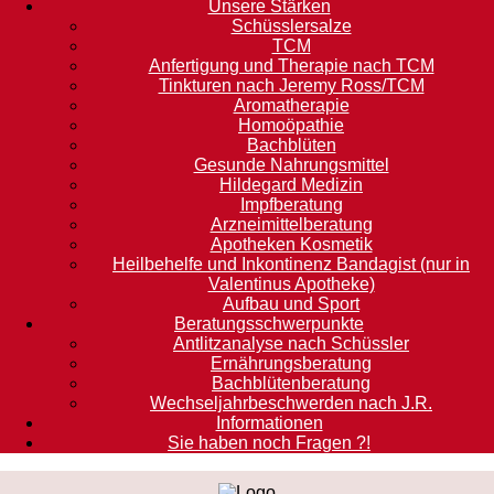
Unsere Stärken
Schüsslersalze
TCM
Anfertigung und Therapie nach TCM
Tinkturen nach Jeremy Ross/TCM
Aromatherapie
Homoöpathie
Bachblüten
Gesunde Nahrungsmittel
Hildegard Medizin
Impfberatung
Arzneimittelberatung
Apotheken Kosmetik
Heilbehelfe und Inkontinenz Bandagist (nur in
Valentinus Apotheke)
Aufbau und Sport
Beratungsschwerpunkte
Antlitzanalyse nach Schüssler
Ernährungsberatung
Bachblütenberatung
Wechseljahrbeschwerden nach J.R.
Informationen
Sie haben noch Fragen ?!