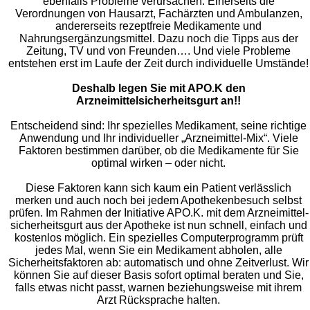
ebenfalls Probleme verursachen: Einerseits die
Verordnungen von Hausarzt, Fachärzten und Ambulanzen,
andererseits rezeptfreie Medikamente und
Nahrungsergänzungsmittel. Dazu noch die Tipps aus der
Zeitung, TV und von Freunden…. Und viele Probleme
entstehen erst im Laufe der Zeit durch individuelle Umstände!
Deshalb legen Sie mit APO.K den
Arzneimittelsicherheitsgurt an!!
Entscheidend sind: Ihr spezielles Medikament, seine richtige
Anwendung und Ihr individueller „Arzneimittel-Mix“. Viele
Faktoren bestimmen darüber, ob die Medikamente für Sie
optimal wirken – oder nicht.
Diese Faktoren kann sich kaum ein Patient verlässlich
merken und auch noch bei jedem Apothekenbesuch selbst
prüfen. Im Rahmen der Initiative APO.K. mit dem Arzneimittel-
sicherheitsgurt aus der Apotheke ist nun schnell, einfach und
kostenlos möglich. Ein spezielles Computerprogramm prüft
jedes Mal, wenn Sie ein Medikament abholen, alle
Sicherheitsfaktoren ab: automatisch und ohne Zeitverlust. Wir
können Sie auf dieser Basis sofort optimal beraten und Sie,
falls etwas nicht passt, warnen beziehungsweise mit ihrem
Arzt Rücksprache halten.