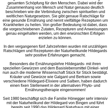
gesamten Schöpfung für den Menschen. Dabei wird der
Zusammenhang von Mensch und Natur genauso deutlich
beschrieben wie die Verbindung zwischen spirituellen und
weltlichen Naturgesetzen. Sie gibt genaue Ratschläge für
eine gesunde Ernährung und nennt vielfältige Rezepturen um
Krankheiten zu heilen. Von großer Bedeutung ist dabei, dass
die vorgeschriebenen Zutaten, Rezepturen und Anweisungen
genau eingehalten werden, um den erwünschten Erfolgen
erzielen zu können.
In den vergangenen fünf Jahrzehnten wurden mit unzähligen
Ratschlägen und Rezepturen der Naturheilkunde Hildegards
sehr positive Erfahrungen gemacht.
Besonders die Ernährungslehre Hildegards- mit ihren
speziellen Gewürzen und dem Basislebensmittel Dinkel- wird
nun auch die moderne Wissenschaft Stück für Stück bestätigt.
Kräuter und Gewürze wie Galgant und Bertram sowie
verschiedene Hildegard-Elixiere und Salben, haben dadurch
einen fixen Stellenwert in der alternativen Phyto- und
Ernährungstherapie eingenommen!
Seit 1980 beschäftigt sich die Familie Hönegger sehr intensiv
mit der Naturheilkund der Hildegard von Bingen und führt
bereits seit 1990 das Hildegard Naturhaus mit einer