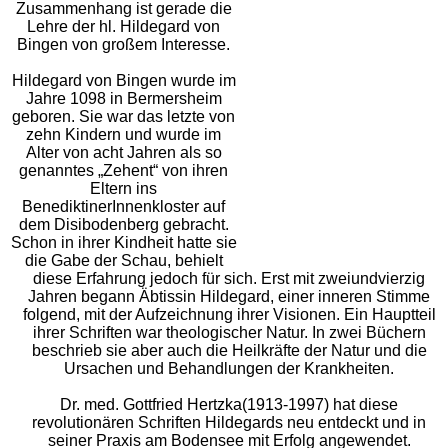
Zusammenhang ist gerade die
Lehre der hl. Hildegard von
Bingen von großem Interesse.
Hildegard von Bingen wurde im
Jahre 1098 in Bermersheim
geboren. Sie war das letzte von
zehn Kindern und wurde im
Alter von acht Jahren als so
genanntes „Zehent“ von ihren
Eltern ins
BenediktinerInnenkloster auf
dem Disibodenberg gebracht.
Schon in ihrer Kindheit hatte sie
die Gabe der Schau, behielt
diese Erfahrung jedoch für sich. Erst mit zweiundvierzig
Jahren begann Äbtissin Hildegard, einer inneren Stimme
folgend, mit der Aufzeichnung ihrer Visionen. Ein Hauptteil
ihrer Schriften war theologischer Natur. In zwei Büchern
beschrieb sie aber auch die Heilkräfte der Natur und die
Ursachen und Behandlungen der Krankheiten.
Dr. med. Gottfried Hertzka(1913-1997) hat diese
revolutionären Schriften Hildegards neu entdeckt und in
seiner Praxis am Bodensee mit Erfolg angewendet.