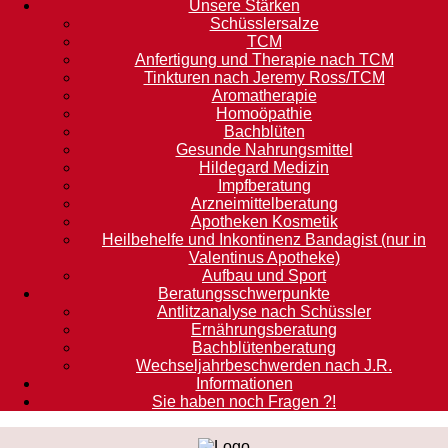
Unsere Stärken
Schüsslersalze
TCM
Anfertigung und Therapie nach TCM
Tinkturen nach Jeremy Ross/TCM
Aromatherapie
Homoöpathie
Bachblüten
Gesunde Nahrungsmittel
Hildegard Medizin
Impfberatung
Arzneimittelberatung
Apotheken Kosmetik
Heilbehelfe und Inkontinenz Bandagist (nur in
Valentinus Apotheke)
Aufbau und Sport
Beratungsschwerpunkte
Antlitzanalyse nach Schüssler
Ernährungsberatung
Bachblütenberatung
Wechseljahrbeschwerden nach J.R.
Informationen
Sie haben noch Fragen ?!