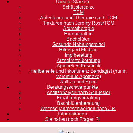
Unsere Stärken
Schüsslersalze
TCM
Anfertigung und Therapie nach TCM
Tinkturen nach Jeremy Ross/TCM
Aromatherapie
Homoöpathie
Bachblüten
Gesunde Nahrungsmittel
Hildegard Medizin
Impfberatung
Arzneimittelberatung
Apotheken Kosmetik
Heilbehelfe und Inkontinenz Bandagist (nur in
Valentinus Apotheke)
Aufbau und Sport
Beratungsschwerpunkte
Antlitzanalyse nach Schüssler
Ernährungsberatung
Bachblütenberatung
Wechseljahrbeschwerden nach J.R.
Informationen
Sie haben noch Fragen ?!