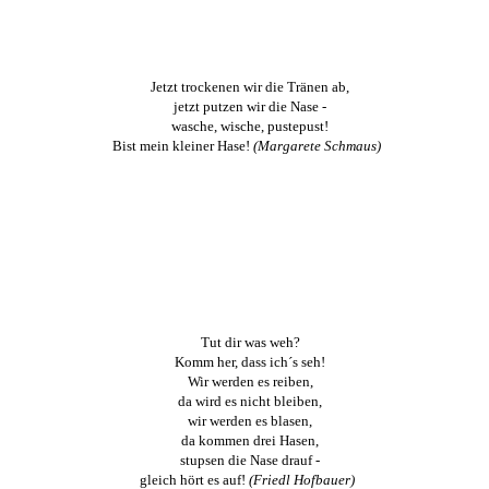
Jetzt trockenen wir die Tränen ab,
jetzt putzen wir die Nase -
wasche, wische, pustepust!
Bist mein kleiner Hase!
(Margarete Schmaus)
Tut dir was weh?
Komm her, dass ich´s seh!
Wir werden es reiben,
da wird es nicht bleiben,
wir werden es blasen,
da kommen drei Hasen,
stupsen die Nase drauf -
gleich hört es auf!
(Friedl Hofbauer)