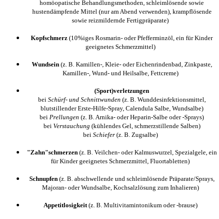
homöopatische Behandlungsmethoden, schleimlösende sowie
hustendämpfende Mittel (nur am Abend verwenden), krampflösende
sowie reizmildernde Fertigpräparate)
Kopfschmerz
(10%iges Rosmarin- oder Pfefferminzöl, ein für Kinder
geeignetes Schmerzmittel)
Wundsein
(z. B. Kamillen-, Kleie- oder Eichenrindenbad, Zinkpaste,
Kamillen-, Wund- und Heilsalbe, Fettcreme)
(Sport)verletzungen
bei
Schürf- und Schnittwunden
(z. B. Wunddesinfektionsmittel,
blutstillender Erste-Hilfe-Spray, Calendula Salbe, Wundsalbe)
bei
Prellungen
(z. B. Arnika- oder Heparin-Salbe oder -Sprays)
bei
Verstauchung
(kühlendes Gel, schmerzstillende Salben)
bei
Schiefer
(z. B. Zugsalbe)
"Zahn"schmerzen
(z. B. Veilchen- oder Kalmuswurzel, Spezialgele, ein
für Kinder geeignetes Schmerzmittel, Fluortabletten)
Schnupfen
(z. B. abschwellende und schleimlösende Präparate/Sprays,
Majoran- oder Wundsalbe, Kochsalzlösung zum Inhalieren)
Appetitlosigkeit
(z. B. Multivitamintonikum oder -brause)