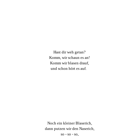
Hast dir weh getan?
Komm, wir schaun es an!
Komm wir blasen drauf,
und schon hört es auf.
Noch ein kleiner Blaserich,
dann putzen wir den Naserich,
so - so - so,