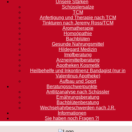
Unsere Stärken
Schüsslersalze
TCM
Anfertigung und Therapie nach TCM
Tinkturen nach Jeremy Ross/TCM
Aromatherapie
Homoöpathie
Bachblüten
Gesunde Nahrungsmittel
Hildegard Medizin
Impfberatung
Arzneimittelberatung
Apotheken Kosmetik
Heilbehelfe und Inkontinenz Bandagist (nur in
Valentinus Apotheke)
Aufbau und Sport
Beratungsschwerpunkte
Antlitzanalyse nach Schüssler
Ernährungsberatung
Bachblütenberatung
Wechseljahrbeschwerden nach J.R.
Informationen
Sie haben noch Fragen ?!