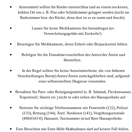
Arzneimittel sollten für Kinder unerreichbar und an einem trockenen,
kühlen Ort wie z. B. Flur oder Schlafzimmer gelagert werden (nicht im
Badezimmer bzw. der Küche, denn dort ist es zu warm und feucht).
Lassen Sie keine Medikamente frei herumliegen (ev.
Verwechslungsgefahr mit Zuckerln!)
Beseitigen Sie Medikamente, deren Etikett oder Beipackzettel fehlen.
Befolgen Sie die Einnahmevorschriften des Arztes/der Ärztin und
Herstellers.
In der Regel sollten Sie keine Arzneimittelreste, die von früheren
Verschreibungen Ihres(r) Arztes/Ärztin zurückgeblieben sind, aufgrund
einer selbsterstellten Diagnose verwenden.
Bewahren Sie Putz- oder Reinigungsmittel (z. B. Salmiak, Fleckenwasser,
Terpentinöl, Säuren etc.) nicht in oder neben der Hausapotheke auf.
Notieren Sie wichtige Telefonnummern wie Feuerwehr (122), Polizei
(133), Rettung (144), Ärztl. Notdienst (141), Vergiftungszentrale
(4064343-0), Hausarzt, Taxinummer in/auf Ihrer Hausapotheke.
Eine Broschüre mit Erste-Hilfe-Maßnahmen darf auf keinen Fall fehlen.