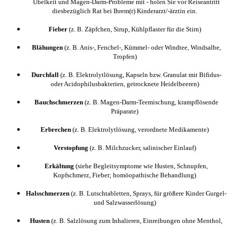
Übelkeit und Magen-Darm-Probleme mit - holen Sie vor Reiseantritt
diesbezüglich Rat bei Ihrem(r) Kinderarzt/-ärztin ein.
Fieber
(z. B. Zäpfchen, Sirup, Kühlpflaster für die Stirn)
Blähungen
(z. B. Anis-, Fenchel-, Kümmel- oder Windtee, Windsalbe,
Tropfen)
Durchfall
(z. B. Elektrolytlösung, Kapseln bzw. Granulat mit Bifidus-
oder Acidophilusbakterien, getrocknete Heidelbeeren)
Bauchschmerzen
(z. B. Magen-Darm-Teemischung, krampflösende
Präparate)
Erbrechen
(z. B. Elektrolytlösung, verordnete Medikamente)
Verstopfung
(z. B. Milchzucker, salinischer Einlauf)
Erkältung
(siehe Begleitsymptome wie Husten, Schnupfen,
Kopfschmerz, Fieber; homöopathische Behandlung)
Halsschmerzen
(z. B. Lutschtabletten, Sprays, für größere Kinder Gurgel-
und Salzwasserlösung)
Husten
(z. B. Salzlösung zum Inhalieren, Einreibungen ohne Menthol,