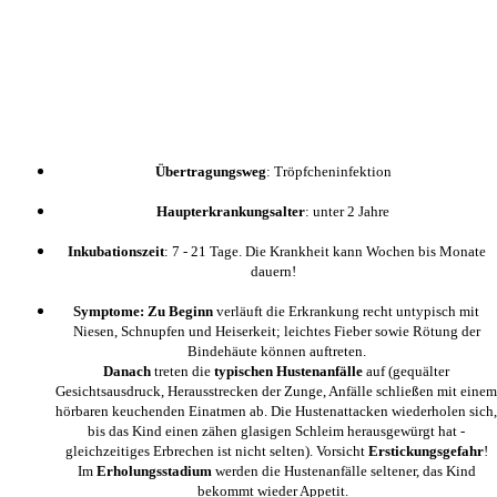
Übertragungsweg
: Tröpfcheninfektion
Haupterkrankungsalter
: unter 2 Jahre
Inkubationszeit
: 7 - 21 Tage. Die Krankheit kann Wochen bis Monate
dauern!
Symptome: Zu Beginn
verläuft die Erkrankung recht untypisch mit
Niesen, Schnupfen und Heiserkeit; leichtes Fieber sowie Rötung der
Bindehäute können auftreten.
Danach
treten die
typischen Hustenanfälle
auf (gequälter
Gesichtsausdruck, Herausstrecken der Zunge, Anfälle schließen mit einem
hörbaren keuchenden Einatmen ab. Die Hustenattacken wiederholen sich,
bis das Kind einen zähen glasigen Schleim herausgewürgt hat -
gleichzeitiges Erbrechen ist nicht selten). Vorsicht
Erstickungsgefahr
!
Im
Erholungsstadium
werden die Hustenanfälle seltener, das Kind
bekommt wieder Appetit.