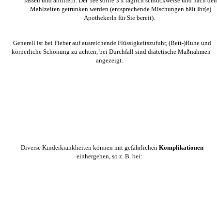
lassen und abfiltern. Der Tee sollte 3 x täglich schluckweise und nach den
Mahlzeiten getrunken werden (entsprechende Mischungen hält Ihr(e)
ApothekerIn für Sie bereit).
Generell ist bei Fieber auf ausreichende Flüssigkeitszufuhr, (Bett-)Ruhe und
körperliche Schonung zu achten, bei Durchfall sind diätetische Maßnahmen
angezeigt.
Diverse Kinderkrankheiten können mit gefährlichen
Komplikationen
einhergehen, so z. B. bei: