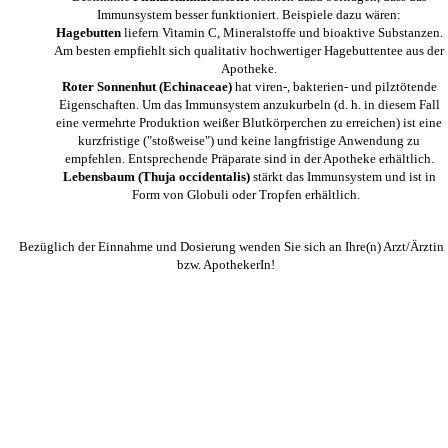
Immunsystem besser funktioniert. Beispiele dazu wären:
Hagebutten
liefern Vitamin C, Mineralstoffe und bioaktive Substanzen.
Am besten empfiehlt sich qualitativ hochwertiger Hagebuttentee aus der
Apotheke.
Roter Sonnenhut (Echinaceae)
hat viren-, bakterien- und pilztötende
Eigenschaften. Um das Immunsystem anzukurbeln (d. h. in diesem Fall
eine vermehrte Produktion weißer Blutkörperchen zu erreichen) ist eine
kurzfristige ("stoßweise") und keine langfristige Anwendung zu
empfehlen. Entsprechende Präparate sind in der Apotheke erhältlich.
Lebensbaum (Thuja occidentalis)
stärkt das Immunsystem und ist in
Form von Globuli oder Tropfen erhältlich.
Bezüglich der Einnahme und Dosierung wenden Sie sich an Ihre(n) Arzt/Ärztin
bzw. ApothekerIn!