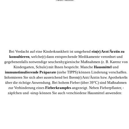
Bei Verdacht auf eine Kinderkrankheit ist umgehend
ein(e) Arzt/Ärztin zu
konsultieren
, welche(r) dann entsprechende Medikamente verordnet und
gegebenenfalls notwendige seuchenhygienische Maßnahmen (z. B. Karenz von
Kindergarten, Schule) mit Ihnen bespricht. Manche
Hausmittel
und
immunstimulierende Präparate
(siehe TIPPS) können Linderung verschaffen.
Informieren Sie sich aber ausreichend bei Ihrem(r) Arzt/Ärztin bzw. ApothekerIn
über die richtige Anwendung. Bei hohem Fieber (über 39°C) sind Maßnahmen
zur Verhinderung eines
Fieberkrampfes
angezeigt. Neben Fieberpflaster, -
zäpfchen und -sirup können Sie auch verschiedene Hausmittel anwenden: