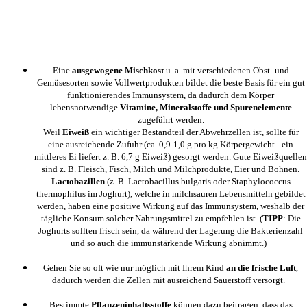
Eine
ausgewogene Mischkost
u. a. mit verschiedenen Obst- und
Gemüsesorten sowie Vollwertprodukten bildet die beste Basis für ein gut
funktionierendes Immunsystem, da dadurch dem Körper
lebensnotwendige
Vitamine, Mineralstoffe und Spurenelemente
zugeführt werden.
Weil
Eiweiß
ein wichtiger Bestandteil der Abwehrzellen ist, sollte für
eine ausreichende Zufuhr (ca. 0,9-1,0 g pro kg Körpergewicht - ein
mittleres Ei liefert z. B. 6,7 g Eiweiß) gesorgt werden. Gute Eiweißquellen
sind z. B. Fleisch, Fisch, Milch und Milchprodukte, Eier und Bohnen.
Lactobazillen
(z. B. Lactobacillus bulgaris oder Staphylococcus
thermophilus im Joghurt), welche in milchsauren Lebensmitteln gebildet
werden, haben eine positive Wirkung auf das Immunsystem, weshalb der
tägliche Konsum solcher Nahrungsmittel zu empfehlen ist. (
TIPP
: Die
Joghurts sollten frisch sein, da während der Lagerung die Bakterienzahl
und so auch die immunstärkende Wirkung abnimmt.)
Gehen Sie so oft wie nur möglich mit Ihrem Kind
an die frische Luft
,
dadurch werden die Zellen mit ausreichend Sauerstoff versorgt.
Bestimmte
Pflanzeninhaltsstoffe
können dazu beitragen, dass das