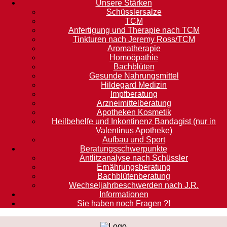
Unsere Stärken
Schüsslersalze
TCM
Anfertigung und Therapie nach TCM
Tinkturen nach Jeremy Ross/TCM
Aromatherapie
Homoöpathie
Bachblüten
Gesunde Nahrungsmittel
Hildegard Medizin
Impfberatung
Arzneimittelberatung
Apotheken Kosmetik
Heilbehelfe und Inkontinenz Bandagist (nur in
Valentinus Apotheke)
Aufbau und Sport
Beratungsschwerpunkte
Antlitzanalyse nach Schüssler
Ernährungsberatung
Bachblütenberatung
Wechseljahrbeschwerden nach J.R.
Informationen
Sie haben noch Fragen ?!