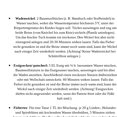
Wadenwickel
: 2 Baumwolltücher (z. B. Handtuch oder Stoffwindel) in
Wasser tauchen, wobei die Wassertemperatur höchstens 5°C unter der
Körpertemperatur des Kindes liegen soll. Tücher auswringen und eng um
beide Beine (vom Knöchel bis zum Knie) wickeln (Plastik unterlegen).
Um das feuchte Tuch kommt ein trockenes. Den Wickel fest aber nicht
einengend anlegen und 20-30 Minuten wirken lassen. Falls das Fieber
nicht gesunken ist und die Beine immer noch warm sind, kann der Wickel
nach einiger Zeit wiederholt werden. (Achtung! Keine Wadenwickel bei
Schüttelfrost anlegen.)
Essigsocken/-patscherl:
5 EL Essig mit ¼ lt. lauwarmen Wasser mischen,
Baumwollstutzen in das Essigwasser tauchen, auswringen und bis über
die Waden anziehen. Anschließend einen trockenen Stutzen drüberziehen
oder mit Wollschals umwickeln. 60 Minuten wirken lassen. Falls das
Fieber nicht gesunken ist und die Beine immer noch warm sind, kann der
Wickel nach einiger Zeit wiederholt werden. (Achtung! Essigsocken
dürfen nicht angewendet werden, wenn der Patient friert oder die Füße
kalt sind.)
Fiebertee
: Für eine Tasse 1 TL der Mischung: je 20 g Linden-, Holunder-
und Spierblüten mit kochendem Wasser überbrühen, 5 Minuten ziehen