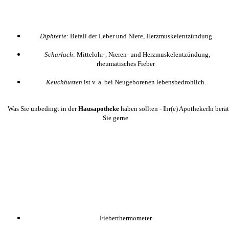
Diphterie
: Befall der Leber und Niere, Herzmuskelentzündung
Scharlach
: Mittelohr-, Nieren- und Herzmuskelentzündung,
rheumatisches Fieber
Keuchhusten
ist v. a. bei Neugeborenen lebensbedrohlich.
Was Sie unbedingt in der
Hausapotheke
haben sollten - Ihr(e) ApothekerIn berät
Sie gerne
Fieberthermometer