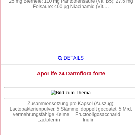
25 mg Bierhefe: 110 mg Pantothensäure (Vit. B5): 27,6 mg
Folsäure: 400 μg Niacinamid (Vit.…
DETAILS
ApoLife 24 Darmflora forte
Zusammensetzung pro Kapsel (Auszug):
Lactobakterienpulver, 5 Stämme, doppelt gecoatet, 5 Mrd.
vermehrungsfähige Keime Fructooligosaccharid
Lactoferrin Inulin