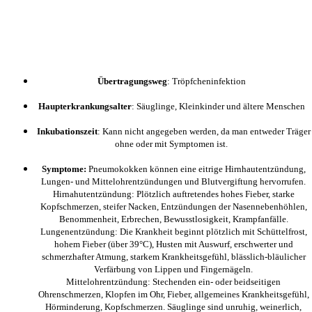
Übertragungsweg
: Tröpfcheninfektion
Haupterkrankungsalter
: Säuglinge, Kleinkinder und ältere Menschen
Inkubationszeit
: Kann nicht angegeben werden, da man entweder Träger
ohne oder mit Symptomen ist.
Symptome:
Pneumokokken können eine eitrige Hirnhautentzündung,
Lungen- und Mittelohrentzündungen und Blutvergiftung hervorrufen.
Hirnahutentzündung: Plötzlich auftretendes hohes Fieber, starke
Kopfschmerzen, steifer Nacken, Entzündungen der Nasennebenhöhlen,
Benommenheit, Erbrechen, Bewusstlosigkeit, Krampfanfälle.
Lungenentzündung: Die Krankheit beginnt plötzlich mit Schüttelfrost,
hohem Fieber (über 39°C), Husten mit Auswurf, erschwerter und
schmerzhafter Atmung, starkem Krankheitsgefühl, blässlich-bläulicher
Verfärbung von Lippen und Fingernägeln.
Mittelohrentzündung: Stechenden ein- oder beidseitigen
Ohrenschmerzen, Klopfen im Ohr, Fieber, allgemeines Krankheitsgefühl,
Hörminderung, Kopfschmerzen. Säuglinge sind unruhig, weinerlich,