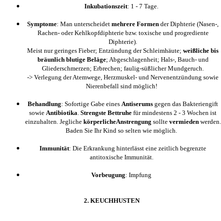
Inkubationszeit
: 1 - 7 Tage.
Symptome
: Man unterscheidet
mehrere Formen
der Diphterie (Nasen-,
Rachen- oder Kehlkopfdiphterie bzw. toxische und progrediente
Diphterie).
Meist nur geringes Fieber; Entzündung der Schleimhäute;
weißliche bis
bräunlich blutige Beläge
; Abgeschlagenheit; Hals-, Bauch- und
Gliederschmerzen; Erbrechen; faulig-süßlicher Mundgeruch.
-> Verlegung der Atemwege, Herzmuskel- und Nervenentzündung sowie
Nierenbefall sind möglich!
Behandlung
: Sofortige Gabe eines
Antiserums
gegen das Bakteriengift
sowie
Antibiotika
.
Strengste Bettruhe
für mindestens 2 - 3 Wochen ist
einzuhalten. Jegliche
körperliche
Anstrengung
sollte
vermieden
werden.
Baden Sie Ihr Kind so selten wie möglich.
Immunität
: Die Erkrankung hinterlässt eine zeitlich begrenzte
antitoxische Immunität.
Vorbeugung
: Impfung
2. KEUCHHUSTEN