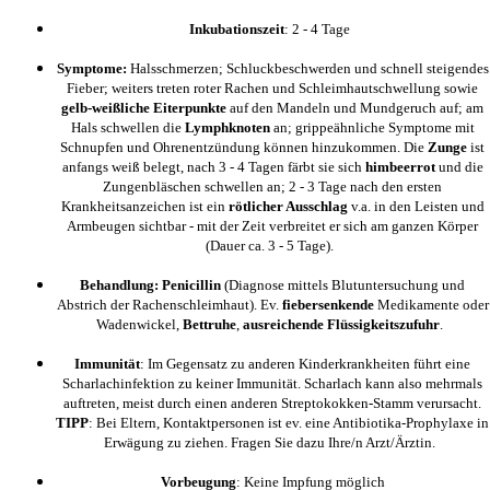
Inkubationszeit
: 2 - 4 Tage
Symptome:
Halsschmerzen; Schluckbeschwerden und schnell steigendes
Fieber; weiters treten roter Rachen und Schleimhautschwellung sowie
gelb-weißliche Eiterpunkte
auf den Mandeln und Mundgeruch auf; am
Hals schwellen die
Lymphknoten
an; grippeähnliche Symptome mit
Schnupfen und Ohrenentzündung können hinzukommen. Die
Zunge
ist
anfangs weiß belegt, nach 3 - 4 Tagen färbt sie sich
himbeerrot
und die
Zungenbläschen schwellen an; 2 - 3 Tage nach den ersten
Krankheitsanzeichen ist ein
rötlicher Ausschlag
v.a. in den Leisten und
Armbeugen sichtbar - mit der Zeit verbreitet er sich am ganzen Körper
(Dauer ca. 3 - 5 Tage).
Behandlung: Penicillin
(Diagnose mittels Blutuntersuchung und
Abstrich der Rachenschleimhaut). Ev.
fiebersenkende
Medikamente oder
Wadenwickel,
Bettruhe
,
ausreichende Flüssigkeitszufuhr
.
Immunität
: Im Gegensatz zu anderen Kinderkrankheiten führt eine
Scharlachinfektion zu keiner Immunität. Scharlach kann also mehrmals
auftreten, meist durch einen anderen Streptokokken-Stamm verursacht.
TIPP
: Bei Eltern, Kontaktpersonen ist ev. eine Antibiotika-Prophylaxe in
Erwägung zu ziehen. Fragen Sie dazu Ihre/n Arzt/Ärztin.
Vorbeugung
: Keine Impfung möglich