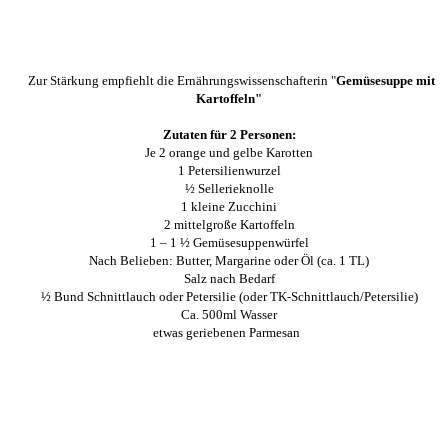
Zur Stärkung empfiehlt die Ernährungswissenschafterin "
Gemüsesuppe mit
Kartoffeln"
Zutaten für 2 Personen:
Je 2 orange und gelbe Karotten
1 Petersilienwurzel
½ Sellerieknolle
1 kleine Zucchini
2 mittelgroße Kartoffeln
1 – 1 ½ Gemüsesuppenwürfel
Nach Belieben: Butter, Margarine oder Öl (ca. 1 TL)
Salz nach Bedarf
½ Bund Schnittlauch oder Petersilie (oder TK-Schnittlauch/Petersilie)
Ca. 500ml Wasser
etwas geriebenen Parmesan