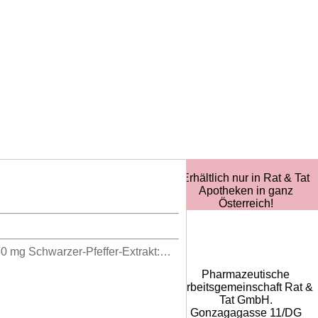
Erhältlich nur in Rat & Tat
Apotheken in ganz
Österreich!
Rat & Tat-
Apothekengruppe
60 mg Schwarzer-Pfeffer-Extrakt:…
Pharmazeutische
Arbeitsgemeinschaft Rat &
Tat GmbH.
Gonzagagasse 11/DG