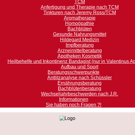
TCM
Anfertigung und Therapie nach TCM
Tinkturen nach Jeremy Ross/TCM
Aromatherapie
Homoöpathie
Bachblüten
Gesunde Nahrungsmittel
Hildegard Medizin
Impfberatung
Arzneimittelberatung
Apotheken Kosmetik
Heilbehelfe und Inkontinenz Bandagist (nur in Valentinus A
Aufbau und Sport
Beratungsschwerpunkte
Antlitzanalyse nach Schüssler
Ernährungsberatung
Bachblütenberatung
Wechseljahrbeschwerden nach J.R.
Informationen
Sie haben noch Fragen ?!