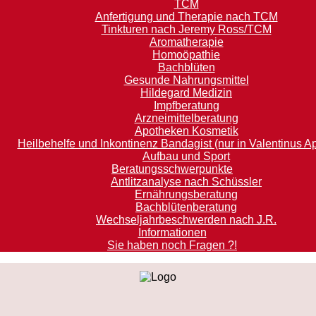
TCM
Anfertigung und Therapie nach TCM
Tinkturen nach Jeremy Ross/TCM
Aromatherapie
Homoöpathie
Bachblüten
Gesunde Nahrungsmittel
Hildegard Medizin
Impfberatung
Arzneimittelberatung
Apotheken Kosmetik
Heilbehelfe und Inkontinenz Bandagist (nur in Valentinus A
Aufbau und Sport
Beratungsschwerpunkte
Antlitzanalyse nach Schüssler
Ernährungsberatung
Bachblütenberatung
Wechseljahrbeschwerden nach J.R.
Informationen
Sie haben noch Fragen ?!