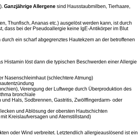
).
Ganzjährige Allergene
sind Hausstaubmilben, Tierhaare,
, Thunfisch, Ananas etc.) ausgelöst werden kann, ist durch
, dass bei der Pseudoallergie keine IgE-Antikörper im Blut
h durch ein scharf abgegrenztes Hautekzem an der betroffenen
as Histamin löst dann die typischen Beschwerden einer Allergie
 der Nasenschleimhaut (schlechtere Atmung)
ehautentzündung
onchien), Verengung der Luftwege durch Überproduktion des
Asthma bronchiale
 und Hals, Sodbrennen, Gastritis, Zwölffingerdarm- oder
Flecken und Ablösung der obersten Hautschichten
mit Kreislaufversagen und Atemstillstand)
en oder Wind verbreitet. Letztendlich allergieauslösend ist ein