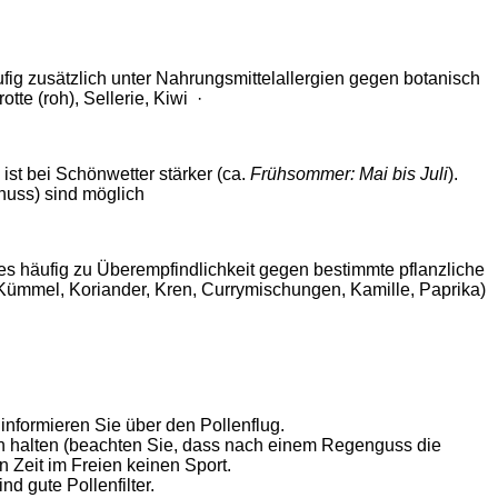
n:
ufig zusätzlich unter Nahrungsmittelallergien gegen botanisch
rotte (roh), Sellerie, Kiwi
·
 ist bei Schönwetter stärker (ca.
Frühsommer: Mai bis Juli
).
dnuss) sind möglich
 es häufig zu Überempfindlichkeit gegen bestimmte pflanzliche
l, Kümmel, Koriander, Kren, Currymischungen, Kamille, Paprika)
t informieren Sie über den Pollenflug.
n halten (beachten Sie, dass nach einem Regenguss die
en Zeit im Freien keinen Sport.
d gute Pollenfilter.