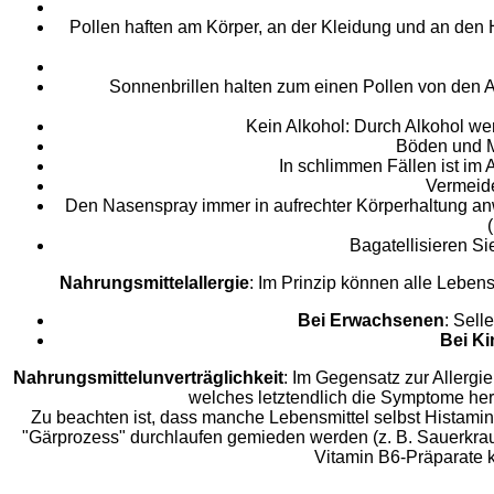
Pollen haften am Körper, an der Kleidung und an den 
Sonnenbrillen halten zum einen Pollen von den A
Kein Alkohol: Durch Alkohol we
Böden und Mö
In schlimmen Fällen ist im 
Vermeide
Den Nasenspray immer in aufrechter Körperhaltung anwe
Bagatellisieren S
Nahrungsmittelallergie
: Im Prinzip können alle Leben
Bei Erwachsenen
: Sell
Bei K
Nahrungsmittelunverträglichkeit
: Im Gegensatz zur Allerg
welches letztendlich die Symptome he
Zu beachten ist, dass manche Lebensmittel selbst Histamin
"Gärprozess" durchlaufen gemieden werden (z. B. Sauerkraut)
Vitamin B6-Präparate 