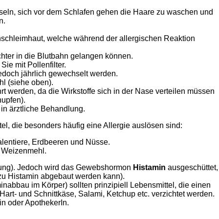
chseln, sich vor dem Schlafen gehen die Haare zu waschen und
n.
enschleimhaut, welche während der allergischen Reaktion
chter in die Blutbahn gelangen können.
e mit Pollenfilter.
jedoch jährlich gewechselt werden.
l (siehe oben).
t werden, da die Wirkstoffe sich in der Nase verteilen müssen
nupfen).
 in ärztliche Behandlung.
ittel, die besonders häufig eine Allergie auslösen sind:
halentiere, Erdbeeren und Nüsse.
nd Weizenmehl.
ildung). Jedoch wird das Gewebshormon
Histamin
ausgeschüttet,
lche zu Histamin abgebaut werden kann).
abbau im Körper) sollten prinzipiell Lebensmittel, die einen
Hart- und Schnittkäse, Salami, Ketchup etc. verzichtet werden.
Ärztin oder ApothekerIn.