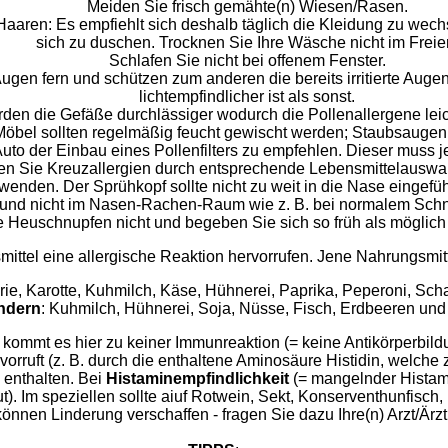
Meiden Sie frisch gemähte(n) Wiesen/Rasen.
Haaren: Es empfiehlt sich deshalb täglich die Kleidung zu we
sich zu duschen. Trocknen Sie Ihre Wäsche nicht im Freie
Schlafen Sie nicht bei offenem Fenster.
ugen fern und schützen zum anderen die bereits irritierte Aug
lichtempfindlicher ist als sonst.
rden die Gefäße durchlässiger wodurch die Pollenallergene lei
bel sollten regelmäßig feucht gewischt werden; Staubsaugen Si
Auto der Einbau eines Pollenfilters zu empfehlen. Dieser muss 
n Sie Kreuzallergien durch entsprechende Lebensmittelauswah
nden. Der Sprühkopf sollte nicht zu weit in die Nase eingeführ
(und nicht im Nasen-Rachen-Raum wie z. B. bei normalem Sch
ie Heuschnupfen nicht und begeben Sie sich so früh als möglich
smittel eine allergische Reaktion hervorrufen. Jene Nahrungsm
erie, Karotte, Kuhmilch, Käse, Hühnerei, Paprika, Peperoni, Sc
indern
: Kuhmilch, Hühnerei, Soja, Nüsse, Fisch, Erdbeeren u
ie kommt es hier zu keiner Immunreaktion (= keine Antikörperb
rvorruft (z. B. durch die enthaltene Aminosäure Histidin, we
 enthalten. Bei
Histaminempfindlichkeit
(= mangelnder Histamin
. Im speziellen sollte aiuf Rotwein, Sekt, Konserventhunfisch, 
können Linderung verschaffen - fragen Sie dazu Ihre(n) Arzt/