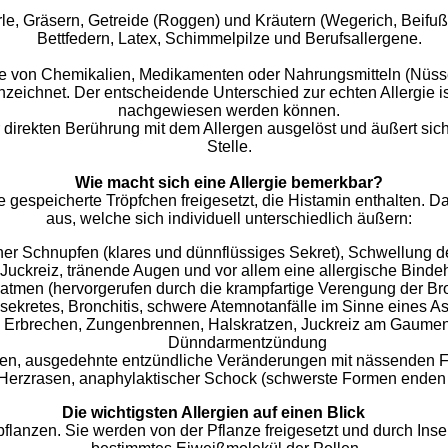
Erle, Gräsern, Getreide (Roggen) und Kräutern (Wegerich, Beifuß
Bettfedern, Latex, Schimmelpilze und Berufsallergene.
e von Chemikalien, Medikamenten oder Nahrungsmitteln (Nüssen
eichnet. Der entscheidende Unterschied zur echten Allergie ist
nachgewiesen werden können.
direkten Berührung mit dem Allergen ausgelöst und äußert sic
Stelle.
Wie macht sich eine Allergie bemerkbar?
e gespeicherte Tröpfchen freigesetzt, die Histamin enthalten. D
aus, welche sich individuell unterschiedlich äußern:
scher Schnupfen (klares und dünnflüssiges Sekret), Schwellung
 Juckreiz, tränende Augen und vor allem eine allergische Bind
atmen (hervorgerufen durch die krampfartige Verengung der Br
sekretes, Bronchitis, schwere Atemnotanfälle im Sinne eines 
e), Erbrechen, Zungenbrennen, Halskratzen, Juckreiz am Gaumen
Dünndarmentzündung
gen, ausgedehnte entzündliche Veränderungen mit nässenden 
, Herzrasen, anaphylaktischer Schock (schwerste Formen enden 
Die wichtigsten Allergien auf einen Blick
lanzen. Sie werden von der Pflanze freigesetzt und durch Insekt