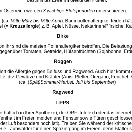
bestimmtes Eiweißmolekül der Pollen.
In Österreich werden
3 wichtige Blüteperioden
unterschiede
l (ca.
Mitte März bis Mitte April
). Baumpollenallergiker leiden hä
el (=
Kreuzallergie
) z. B. Äpfel, Nüsse, Nektarinen/Pfirsiche, Ka
Birke
on ihr sind die meisten Pollenallergiker betroffen. Die Belastung
gegenüber Tomaten, Getreide, Hülsenfrüchten (Sojabohne, Er
Roggen
niert die Allergie gegen Beifuss und Ragweed. Auch hier kommt
arotte, div. Gewürze und Kräuter (Anis, Pfeffer, Oregano, Fenche
(ca. (
Spät)Sommer/Herbst: Juli bis September
)
·
Ragweed
TIPPS
:
erhältlich in Ihrer Apotheke), der ORF-Teletext oder das Interne
fenthalt im Freien meiden und Fenster sowie Türen geschlosse
der Luft besonders hoch ist!). Treiben Sie während der kritisch
ie Laubwälder für einen Spaziergang im Freien, denn Blätter sin