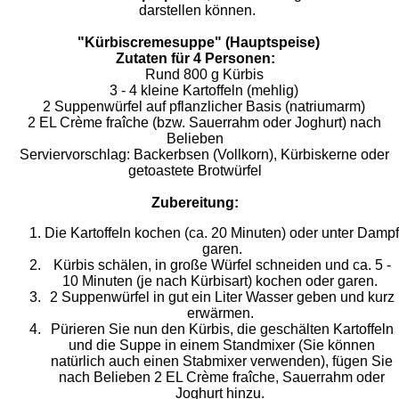
darstellen können.
"Kürbiscremesuppe" (Hauptspeise)
Zutaten für 4 Personen:
Rund 800 g Kürbis
3 - 4 kleine Kartoffeln (mehlig)
2 Suppenwürfel auf pflanzlicher Basis (natriumarm)
2 EL Crème fraîche (bzw. Sauerrahm oder Joghurt) nach
Belieben
Serviervorschlag: Backerbsen (Vollkorn), Kürbiskerne oder
getoastete Brotwürfel
Zubereitung:
Die Kartoffeln kochen (ca. 20 Minuten) oder unter Dampf
garen.
Kürbis schälen, in große Würfel schneiden und ca. 5 -
10 Minuten (je nach Kürbisart) kochen oder garen.
2 Suppenwürfel in gut ein Liter Wasser geben und kurz
erwärmen.
Pürieren Sie nun den Kürbis, die geschälten Kartoffeln
und die Suppe in einem Standmixer (Sie können
natürlich auch einen Stabmixer verwenden), fügen Sie
nach Belieben 2 EL Crème fraîche, Sauerrahm oder
Joghurt hinzu.