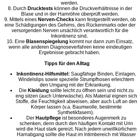
werden.
8. Durch
Drucktests
können die Druckverhältnisse in der
Blase und in der Harnröhre überprüft werden.
9. Mittels eines
Nerven-Checks
kann festgestellt werden, ob
eine Schädigungen des Gehirns, des Rückenmarks oder der
versorgenden Nerven ursächlich verantwortlich für die
Inkontinenz sind.
10. Eine
Blasenspiegelung
kommt nur dann zum Einsatz,
wenn alle anderen Diagnoseverfahren keine eindeutigen
Ergebnisse gebracht haben.
Tipps für den Alltag
Inkontinenz-Hilfsmittel:
Saugfähige Binden, Einlagen,
Windelslips sowie spezielle Strumpfhosen erleichtern
den Umgang mit der Erkrankung.
Die
Kleidung
sollte leicht zu öffnen sein und nicht zu
eng sitzen (auch Unterwäsche). Als Material eignen sich
Stoffe, die Feuchtigkeit abweisen, aber auch Luft an den
Körper lassen (v.a. Baumwolle, bestimmte
Synthetikfasern).
Der
Hautpflege
ist besonderes Augenmerk zu
schenken, denn durch den häufigen Kontakt mit Urin
wird die Haut stark gereizt. Nach jedem unwillkürlichem
Harnabgang sollte die Haut im Intimbereich mit Wasser