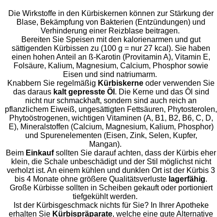
Die Wirkstoffe in den Kürbiskernen können zur Stärkung der
Blase, Bekämpfung von Bakterien (Entzündungen) und
Verhinderung einer Reizblase beitragen.
Bereiten Sie Speisen mit den kalorienarmen und gut
sättigenden Kürbissen zu (100 g = nur 27 kcal). Sie haben
einen hohen Anteil an ß-Karotin (Provitamin A), Vitamin E,
Folsäure, Kalium, Magnesium, Calcium, Phosphor sowie
Eisen und sind natriumarm.
Knabbern Sie regelmäßig
Kürbiskerne
oder verwenden Sie
das daraus
kalt gepresste Öl
. Die Kerne und das Öl sind
nicht nur schmackhaft, sondern sind auch reich an
pflanzlichem Eiweiß, ungesättigten Fettsäuren, Phytosterolen,
Phytoöstrogenen, wichtigen Vitaminen (A, B1, B2, B6, C, D,
E), Mineralstoffen (Calcium, Magnesium, Kalium, Phosphor)
und Spurenelementen (Eisen, Zink, Selen, Kupfer,
Mangan).
Beim
Einkauf
sollten Sie darauf achten, dass der Kürbis eher
klein, die Schale unbeschädigt und der Stil möglichst nicht
verholzt ist. An einem kühlen und dunklen Ort ist der Kürbis 3
bis 4 Monate ohne größere Qualitätsverluste
lagerfähig
.
Große Kürbisse sollten in Scheiben gekauft oder portioniert
tiefgekühlt werden.
Ist der Kürbisgeschmack nichts für Sie? In Ihrer Apotheke
erhalten Sie
Kürbispräparate
, welche eine gute Alternative