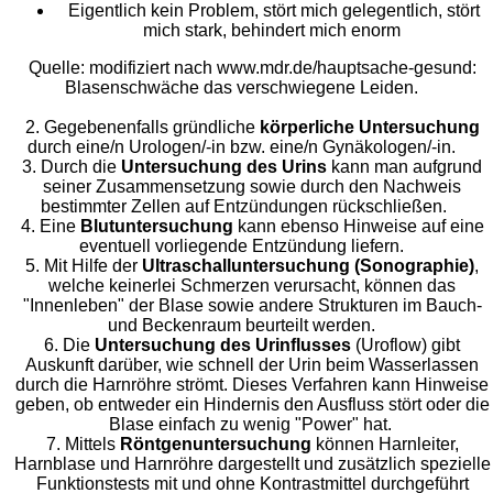
Eigentlich kein Problem, stört mich gelegentlich, stört
mich stark, behindert mich enorm
Quelle: modifiziert nach www.mdr.de/hauptsache-gesund:
Blasenschwäche das verschwiegene Leiden.
2. Gegebenenfalls gründliche
körperliche Untersuchung
durch eine/n Urologen/-in bzw. eine/n Gynäkologen/-in.
3. Durch die
Untersuchung des Urins
kann man aufgrund
seiner Zusammensetzung sowie durch den Nachweis
bestimmter Zellen auf Entzündungen rückschließen.
4. Eine
Blutuntersuchung
kann ebenso Hinweise auf eine
eventuell vorliegende Entzündung liefern.
5. Mit Hilfe der
Ultraschalluntersuchung (Sonographie)
,
welche keinerlei Schmerzen verursacht, können das
"Innenleben" der Blase sowie andere Strukturen im Bauch-
und Beckenraum beurteilt werden.
6. Die
Untersuchung des Urinflusses
(Uroflow) gibt
Auskunft darüber, wie schnell der Urin beim Wasserlassen
durch die Harnröhre strömt. Dieses Verfahren kann Hinweise
geben, ob entweder ein Hindernis den Ausfluss stört oder die
Blase einfach zu wenig "Power" hat.
7. Mittels
Röntgenuntersuchung
können Harnleiter,
Harnblase und Harnröhre dargestellt und zusätzlich spezielle
Funktionstests mit und ohne Kontrastmittel durchgeführt