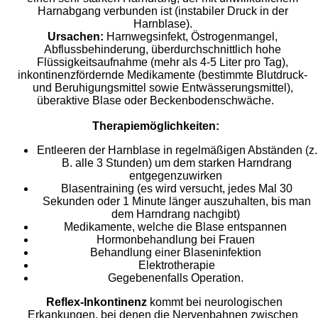
Harnabgang verbunden ist (instabiler Druck in der
Harnblase).
Ursachen:
Harnwegsinfekt, Östrogenmangel,
Abflussbehinderung, überdurchschnittlich hohe
Flüssigkeitsaufnahme (mehr als 4-5 Liter pro Tag),
inkontinenzfördernde Medikamente (bestimmte Blutdruck-
und Beruhigungsmittel sowie Entwässerungsmittel),
überaktive Blase oder Beckenbodenschwäche.
Therapiemöglichkeiten:
Entleeren der Harnblase in regelmäßigen Abständen (z.
B. alle 3 Stunden) um dem starken Harndrang
entgegenzuwirken
Blasentraining (es wird versucht, jedes Mal 30
Sekunden oder 1 Minute länger auszuhalten, bis man
dem Harndrang nachgibt)
Medikamente, welche die Blase entspannen
Hormonbehandlung bei Frauen
Behandlung einer Blaseninfektion
Elektrotherapie
Gegebenenfalls Operation.
Reflex-Inkontinenz
kommt bei neurologischen
Erkankungen, bei denen die Nervenbahnen zwischen