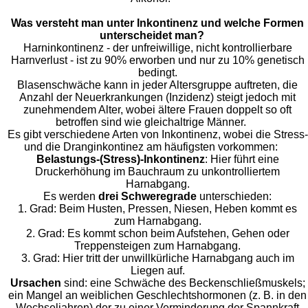
Was versteht man unter Inkontinenz und welche Formen
unterscheidet man?
Harninkontinenz - der unfreiwillige, nicht kontrollierbare
Harnverlust - ist zu 90% erworben und nur zu 10% genetisch
bedingt.
Blasenschwäche kann in jeder Altersgruppe auftreten, die
Anzahl der Neuerkrankungen (Inzidenz) steigt jedoch mit
zunehmendem Alter, wobei ältere Frauen doppelt so oft
betroffen sind wie gleichaltrige Männer.
Es gibt verschiedene Arten von Inkontinenz, wobei die Stress-
und die Dranginkontinez am häufigsten vorkommen:
Belastungs-(Stress)-Inkontinenz
: Hier führt eine
Druckerhöhung im Bauchraum zu unkontrolliertem
Harnabgang.
Es werden
drei Schweregrade
unterschieden:
1. Grad: Beim Husten, Pressen, Niesen, Heben kommt es
zum Harnabgang.
2. Grad: Es kommt schon beim Aufstehen, Gehen oder
Treppensteigen zum Harnabgang.
3. Grad: Hier tritt der unwillkürliche Harnabgang auch im
Liegen auf.
Ursachen
sind: eine Schwäche des Beckenschließmuskels;
ein Mangel an weiblichen Geschlechtshormonen (z. B. in den
Wechseljahren) der zu einer Verminderung der Spannkraft