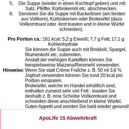
Die Suppe (wieder in einen Kochtopf geben) und mit
Salz, Pfeffer, Kürbiskernöl etc. abschmecken.
Servieren Sie die Suppe mit Backerbsen (am besten
aus Vollkorn), Kürbiskernen oder Brotwürfel (dazu
Vollkorntoast oder -brot toasten und in kleine Würfel
schneiden).
Pro Portion ca.
: 161 kcal; 5,2 g Eiweiß; 7,7 g Fett; 17,1 g
Kohlenhydrate
Sie können die Suppe auch mit Brokkoli, Spargel,
Blumenkohl etc. zubereiten.
Anstatt der mehligen Kartoffeln können Sie
beispielsweise Maizena/Reismehl verwenden.
Hinweise
:
Wenn Sie statt Crème Fraîche z. B. 50 ml 3,6 %
Joghurt verwenden können Sie rund 20 kcal pro
Portion einsparen.
Brotwürfel, welche im Handel erhältlich sind,
enthalten zumeist sehr viel Fett - toasten Sie
deshalb z. B. eine Scheibe Vollkorntoast und
schneiden diese anschließend in kleine Würfel.
Guten Appetit und werden Sie bald wieder gesund!
ApoLife 15 Abwehrkraft