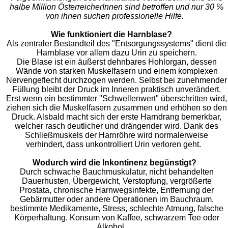
halbe Million ÖsterreicherInnen sind betroffen und nur 30 %
von ihnen suchen professionelle Hilfe.
Wie funktioniert die Harnblase?
Als zentraler Bestandteil des "Entsorgungssystems" dient die
Harnblase vor allem dazu Urin zu speichern.
Die Blase ist ein äußerst dehnbares Hohlorgan, dessen
Wände von starken Muskelfasern und einem komplexen
Nervengeflecht durchzogen werden. Selbst bei zunehmender
Füllung bleibt der Druck im Inneren praktisch unverändert.
Erst wenn ein bestimmter "Schwellenwert" überschritten wird,
ziehen sich die Muskelfasern zusammen und erhöhen so den
Druck. Alsbald macht sich der erste Harndrang bemerkbar,
welcher rasch deutlicher und drängender wird. Dank des
Schließmuskels der Harnröhre wird normalerweise
verhindert, dass unkontrolliert Urin verloren geht.
Wodurch wird die Inkontinenz begünstigt?
Durch schwache Bauchmuskulatur, nicht behandelten
Dauerhusten, Übergewicht, Verstopfung, vergrößerte
Prostata, chronische Harnwegsinfekte, Entfernung der
Gebärmutter oder andere Operationen im Bauchraum,
bestimmte Medikamente, Stress, schlechte Atmung, falsche
Körperhaltung, Konsum von Kaffee, schwarzem Tee oder
Alkohol.