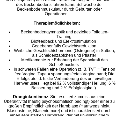
des Beckenbodens führen kann; Schwäche der
Beckenbodenmuskulatur durch Geburten oder
Operationen.
Therapiemöglichkeiten:
Beckenbodengymnastik und gezieltes Toiletten-
Training
Biofeedback und Elektrostimulation
Gegebenenfalls Gewichtsreduktion
Weibliche Geschlechtshormone (Östrogene) in Salben,
als Scheidenzäpfchen und Pflaster
Medikamente zur Erhöhung der Spannkraft des
Schließmuskels
In schweren Fällen eine Operation (z. B. TVT = Tension
free Vaginal Tape = spannungsfreies Vaginalband; Die
Erfolgsrate, d. h. die Verhinderung des unfreiwilligen
Harnverlustes, liegt bei 92 % vollständiger Heilung, 6 %
Besserung und 2 % Erfolglosigkeit).
Dranginkontinenz
: Sie resultiert zumeist aus einer
Überaktivität (häufig psychosomatisch bedingt) oder einer zu
großen Empfindlichkeit der Harnblase (Harnwegsinfekt,
Blasensteine, Blasentumore) und ist charakterisiert durch
einen sehr starken Harndrang, der mit unwillkürlichem