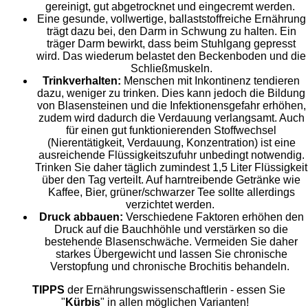
gereinigt, gut abgetrocknet und eingecremt werden.
Eine gesunde, vollwertige, ballaststoffreiche Ernährung
trägt dazu bei, den Darm in Schwung zu halten. Ein
träger Darm bewirkt, dass beim Stuhlgang gepresst
wird. Das wiederum belastet den Beckenboden und die
Schließmuskeln.
Trinkverhalten:
Menschen mit Inkontinenz tendieren
dazu, weniger zu trinken. Dies kann jedoch die Bildung
von Blasensteinen und die Infektionensgefahr erhöhen,
zudem wird dadurch die Verdauung verlangsamt. Auch
für einen gut funktionierenden Stoffwechsel
(Nierentätigkeit, Verdauung, Konzentration) ist eine
ausreichende Flüssigkeitszufuhr unbedingt notwendig.
Trinken Sie daher täglich zumindest 1,5 Liter Flüssigkeit
über den Tag verteilt. Auf harntreibende Getränke wie
Kaffee, Bier, grüner/schwarzer Tee sollte allerdings
verzichtet werden.
Druck abbauen:
Verschiedene Faktoren erhöhen den
Druck auf die Bauchhöhle und verstärken so die
bestehende Blasenschwäche. Vermeiden Sie daher
starkes Übergewicht und lassen Sie chronische
Verstopfung und chronische Brochitis behandeln.
TIPPS
der Ernährungswissenschaftlerin - essen Sie
"
Kürbis
" in allen möglichen Varianten!