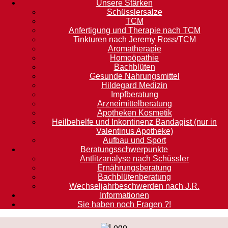
Unsere Stärken
Schüsslersalze
TCM
Anfertigung und Therapie nach TCM
Tinkturen nach Jeremy Ross/TCM
Aromatherapie
Homoöpathie
Bachblüten
Gesunde Nahrungsmittel
Hildegard Medizin
Impfberatung
Arzneimittelberatung
Apotheken Kosmetik
Heilbehelfe und Inkontinenz Bandagist (nur in
Valentinus Apotheke)
Aufbau und Sport
Beratungsschwerpunkte
Antlitzanalyse nach Schüssler
Ernährungsberatung
Bachblütenberatung
Wechseljahrbeschwerden nach J.R.
Informationen
Sie haben noch Fragen ?!