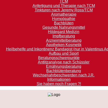
TCM
Anfertigung und Therapie nach TCM
Tinkturen nach Jeremy Ross/TCM
Aromatherapie
Homoöpathie
Bachblüten
Gesunde Nahrungsmittel
Hildegard Medizin
Impfberatung
Arzneimittelberatung
Apotheken Kosmetik
Heilbehelfe und Inkontinenz Bandagist (nur in Valentinus A
Aufbau und Sport
Beratungsschwerpunkte
Antlitzanalyse nach Schüssler
Ernährungsberatung
Bachblütenberatung
Wechseljahrbeschwerden nach J.R.
Informationen
Sie haben noch Fragen ?!