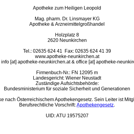
Apotheke zum Heiligen Leopold
Mag. pharm. Dr. Linsmayer KG
Apotheke & Arzneimittelgroßhandel
Holzplatz 8
2620 Neunkirchen
Tel.: 02635 624 41 Fax: 02635 624 41 39
www.apotheke-neunkirchen.at
 info [at] apotheke-neunkirchen.at & office [at] apotheke-neunki
Firmenbuch-Nr.: FN 12095 m
Landesgericht: Wiener Neustadt
Zuständige Aufsichtsbehörde:
Bundesministerium für soziale Sicherheit und Generationen
ke nach Österreichischem Apothekengesetz. Sein Leiter ist Mit
Berufsrechtliche Vorschrift:
Apothekengesetz
.
UID: ATU 19575207
Rat & Tat-Apothekengruppe