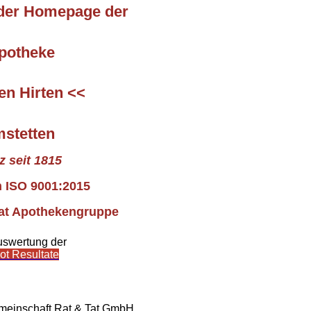
der Homepage der
potheke
n Hirten <<
stetten
 seit 1815
ch ISO 9001:2015
Tat Apothekengruppe
uswertung der
t Resultate
othekengruppe
meinschaft Rat & Tat GmbH.